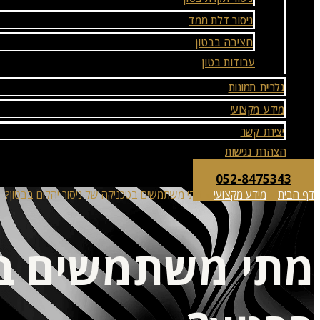
ניסור דלת ממד
חציבה בבטון
עבודות בטון
גלריית תמונות
מידע מקצועי
יצירת קשר
הצהרת נגישות
052-8475343
דף הבית
»
מידע מקצועי
»
מתי משתמשים בטכניקה של ניסור יהלום בבטון?
מתי משתמשים בט