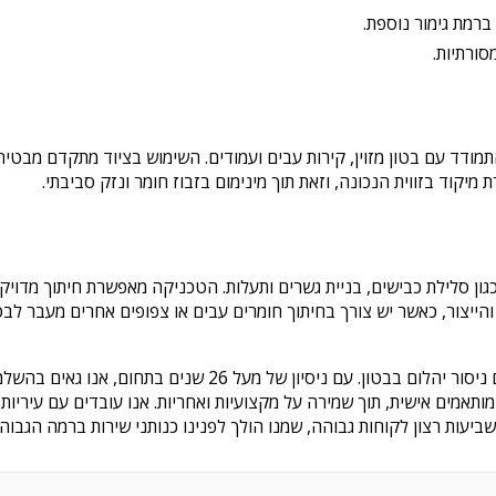
ברמת גימור נוספת.
סורתיות.
מודד עם בטון מזוין, קירות עבים ועמודים. השימוש בציוד מתקדם מבטיח 
קוד בזווית הנכונה, וזאת תוך מינימום בזבוז חומר ונזק סביבתי.
גון סלילת כבישים, בניית גשרים ותעלות. הטכניקה מאפשרת חיתוך מדויק
והייצור, כאשר יש צורך בחיתוך חומרים עבים או צפופים אחרים מעבר לבט
חברת פרץ ניסור וקידוח בטון מציעה שירותים מקצועיים ומדויקים בתחום ניסור יהלום בבט
תאמים אישית, תוך שמירה על מקצועיות ואחריות. אנו עובדים עם עיריות, י
ביעות רצון לקוחות גבוהה, שמנו הולך לפנינו כנותני שירות ברמה הגבוהה