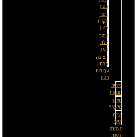
בטון
ניסור
תקרת
בטון
ניסור
דלת
ממד
חציבה
בבטון
עבודות
בטון
גלריית
תמונות
מידע
מקצועי
יצירת
קשר
הצהרת
נגישות