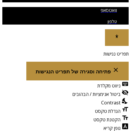
וואטסאפ
טלפון
תפריט נגישות
close
פתיחה וסגירה של תפריט הנגישות
keyboard
ניווט מקלדת
visibility_off
ביטול אנימציות / הבהובים
nights_stay
Contrast
format_size
הגדלת טקסט
text_fields
הקטנת טקסט
font_download
גופן קריא